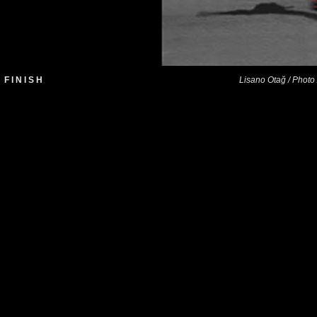
F I N I S H
Lisano Otağ / Photo 