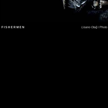
F I S H E R M E N
Lisano Otağ / Photo 