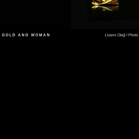
G O L D A N D W O M A N
Lisano Otağ / Photo 