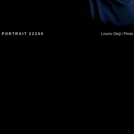
P O R T R A I T 2 2 2 0 0
Lisano Otağ / Photo 