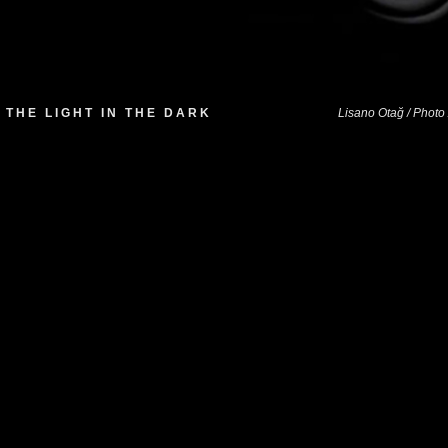
T H E L I G H T I N T H E D A R K
Lisano Otağ / Photo 